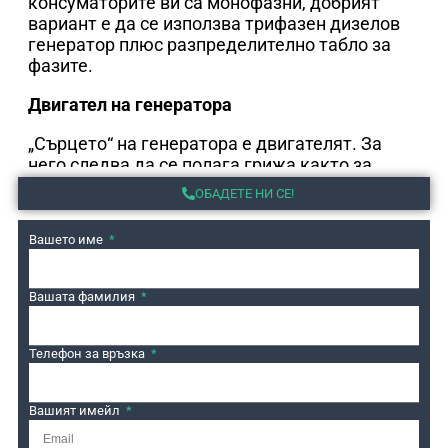
консуматорите ви са монофазни, добрият
вариант е да се използва трифазен дизелов
генератор плюс разпределително табло за
фазите.
Двигател на генератора
„Сърцето“ на генератора е двигателят. За
него следва да се полага грижа както за
двигателите на автомобилите. Препоръчваме
ОБАДЕТЕ НИ СЕ!
редовна смяна на консумативи (филтри,
масло и други) на всеки 250 часа работа или 2
Вашето име
години.
Автономия на генератора
Вашата фамилия
Автоматичните дизелови генератори са
Телефон за връзка
напълно автономни. Те сами стартират при
отсъствие на ток, а при възстановяването му
минават в режим “stand by”. Въпреки това те
Вашият имейл
имат нужда от малко внимание – проверка на
нивото на горивото, поддръжка (от