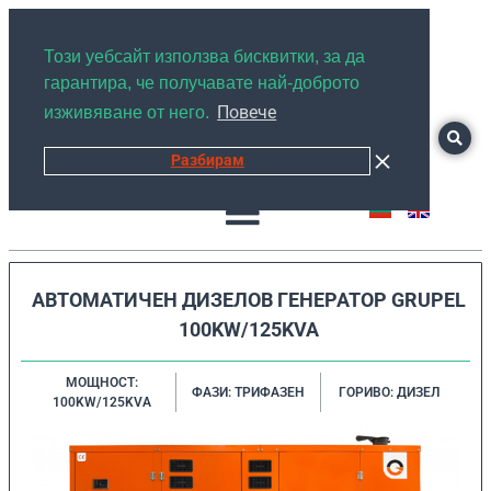
+359878526889
Този уебсайт използва бисквитки, за да
гарантира, че получавате най-доброто
Повече
изживяване от него.
Разбирам
АВТОМАТИЧЕН ДИЗЕЛОВ ГЕНЕРАТОР GRUPEL
100KW/125KVA
МОЩНОСТ:
ФАЗИ: ТРИФАЗЕН
ГОРИВО: ДИЗЕЛ
100KW/125KVA