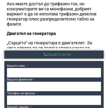
Ако имате достъп до трифазен ток, но
консуматорите ви са монофазни, добрият
вариант е да се използва трифазен дизелов
генератор плюс разпределително табло за
фазите.
Двигател на генератора
„Сърцето“ на генератора е двигателят. За
него следва да се полага грижа както за
двигателите на автомобилите. Препоръчваме
ОБАДЕТЕ НИ СЕ!
редовна смяна на консумативи (филтри,
масло и други) на всеки 250 часа работа или 2
Вашето име
години.
Автономия на генератора
Вашата фамилия
Автоматичните дизелови генератори са
Телефон за връзка
напълно автономни. Те сами стартират при
отсъствие на ток, а при възстановяването му
минават в режим “stand by”. Въпреки това те
Вашият имейл