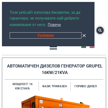
+359878526889
Този уебсайт използва бисквитки, за да
гарантира, че получавате най-доброто
Повече
изживяване от него.
Разбирам
АВТОМАТИЧЕН ДИЗЕЛОВ ГЕНЕРАТОР GRUPEL
16KW/21KVA
МОЩНОСТ: 16
ФАЗИ: ТРИФАЗЕН
ГОРИВО: ДИЗЕЛ
KW/21kVA