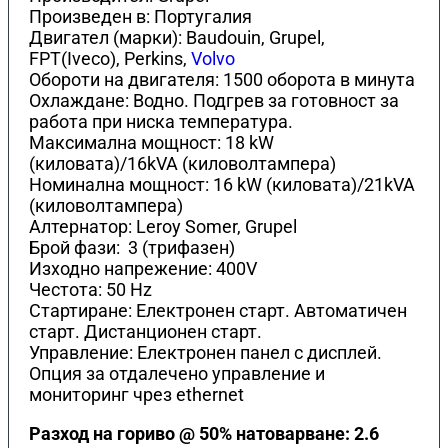
Произведен в: Португалия
Двигател (марки): Baudouin, Grupel,
FPT(Iveco), Perkins,
Volvo
Обороти на двигателя: 1500 оборота в минута
Охлаждане: Водно. Подгрев за готовност за
работа при ниска температура.
Максимална мощност: 18 kW
(киловата)/16kVA (киловолтамперa)
Номинална мощност: 16 kW (киловата)/21kVA
(киловолтамперa)
Алтернатор: Leroy Somer, Grupel
Брой фази: 3 (трифазен)
Изходно напрежение: 400V
Честота: 50 Hz
Стартиране: Електронен старт. Автоматичен
старт. Дистанционен старт.
Управление: Електронен панел с дисплей.
Опция за отдалечено управление и
мониторинг чрез ethernet
Разход на гориво @ 50% натоварване: 2.6