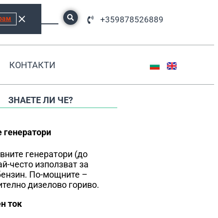
рам
+359878526889
КОНТАКТИ
ЗНАЕТЕ ЛИ ЧЕ?
 генератори
вните генератори (до
ай-често използват за
бензин. По-мощните –
телно дизелово гориво.
н ток