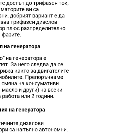
те достъп до трифазен ток,
уматорите ви са
ни, добрият вариант е да
лзва трифазен дизелов
ор плюс разпределително
а фазите.
л на генератора
о“ на генератора е
ят. За него следва да се
грижа както за двигателите
мобилите. Препоръчваме
 смяна на консумативи
 масло и други) на всеки
 работа или 2 години.
ия на генератора
ичните дизелови
ори са напълно автономни.