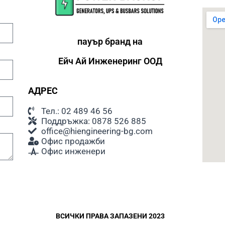
консума
толеран
увеличи
препоръ
пауър бранд на
освен а
уреди.
Ейч Ай
Инженеринг ООД
Шум
АДРЕС
При раб
шум. Ни
Тел.: 02 489 46 56
обикнов
Поддръжка: 0878 526 885
спящи х
office@hiengineering-bg.com
генерат
Офис продажби
стандар
Офис инженери
съоръже
Подходя
При изб
инстали
ВСИЧКИ ПРАВА ЗАПАЗЕНИ 2023
да се в