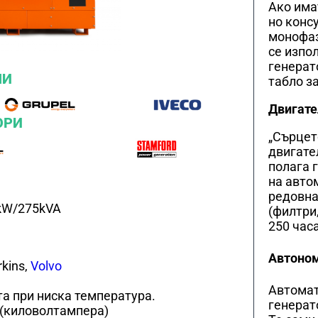
Ако има
но конс
монофаз
се изпо
генерат
ЛИ
табло з
Двигате
ОРИ
„Сърцет
двигател
полага 
на авто
редовна
kW/275kVA
(филтри,
250 часа
Автоном
rkins,
Volvo
Автомат
та при ниска температура.
генерат
 (киловолтамперa)