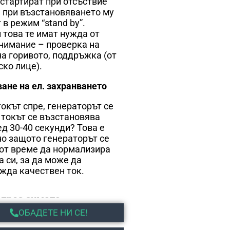
 стартират при отсъствие
 а при възстановяването му
в режим “stand by”.
 това те имат нужда от
нимание – проверка на
на горивото, поддръжка (от
ско лице).
ане на ел. захранването
токът спре, генераторът се
о токът се възстановява
ед 30-40 секунди? Това е
о защото генераторът се
от време да нормализира
а си, за да може да
жда качествен ток.
 през зимата
ОБАДЕТЕ НИ СЕ!
ртират генераторите през