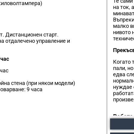
Те сами
киловолтамперa)
на ток,
минават 
Въпреки
малко в
нивото 
т. Дистанционен старт.
техниче
за отдалечено управление и
Прекъсв
/час
Когато 
пали, н
/час
едва сл
нормалн
йна стена (при някои модели)
нуждае 
оварване: 9 часа
работат
произве
Работа
Как ста