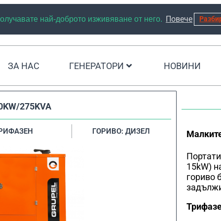
Повече
 получавате най-доброто изживяване от него.
Разби
ЗА НАС
ГЕНЕРАТОРИ
НОВИНИ
0KW/275KVA
ТРИФАЗЕН
ГОРИВО: ДИЗЕЛ
Малките
Портати
15kW) н
гориво 
задължи
Трифазе