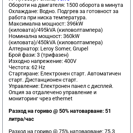
Обороти на двигателя: 1500 оборота в минута
Охлаждане: Водно. Подгрев за готовност за
работа при ниска температура.
Максимална мощност: 396kW
(киловата)/495kVA (киловолтамперa)
Номинална мощност: 360kW
(киловата)/450kVA (киловолтамперa)
Алтернатор: Leroy Somer, Grupel
Брой фази: 3 (трифазен)
Изходно напрежение: 400V
Честота: 62 Hz
Стартиране: Електронен старт. Автоматичен
старт. Дистанционен старт.
Управление: Електронен панел с дисплей.
Опция за отдалечено управление и
мониторинг чрез ethernet
Разход на гориво @ 50% натоварване: 51
литра/час
Разход на гориво @ 75% натоварване: 75.3