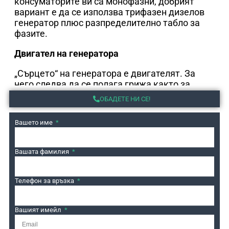
консуматорите ви са монофазни, добрият
вариант е да се използва трифазен дизелов
генератор плюс разпределително табло за
фазите.
Двигател на генератора
„Сърцето“ на генератора е двигателят. За
него следва да се полага грижа както за
двигателите на автомобилите. Препоръчваме
ОБАДЕТЕ НИ СЕ!
редовна смяна на консумативи (филтри,
масло и други) на всеки 250 часа работа или 2
Вашето име
години.
Автономия на генератора
Вашата фамилия
Автоматичните дизелови генератори са
Телефон за връзка
напълно автономни. Те сами стартират при
отсъствие на ток, а при възстановяването му
минават в режим “stand by”. Въпреки това те
Вашият имейл
имат нужда от малко внимание – проверка на
нивото на горивото, поддръжка (от