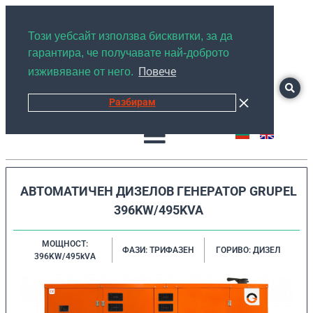
+359878526889
Този уебсайт използва бисквитки, за да
гарантира, че получавате най-доброто
Повече
изживяване от него.
Разбирам
АВТОМАТИЧЕН ДИЗЕЛОВ ГЕНЕРАТОР GRUPEL
396KW/495KVA
МОЩНОСТ:
ФАЗИ: ТРИФАЗЕН
ГОРИВО: ДИЗЕЛ
396KW/495kVA