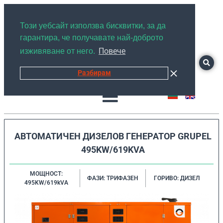
+359878526889
Този уебсайт използва бисквитки, за да
гарантира, че получавате най-доброто
Повече
изживяване от него.
Разбирам
АВТОМАТИЧЕН ДИЗЕЛОВ ГЕНЕРАТОР GRUPEL
495KW/619KVA
МОЩНОСТ:
ФАЗИ: ТРИФАЗЕН
ГОРИВО: ДИЗЕЛ
495KW/619kVA