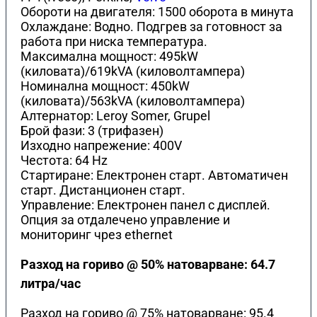
Обороти на двигателя: 1500 оборота в минута
Охлаждане: Водно. Подгрев за готовност за
работа при ниска температура.
Максимална мощност: 495kW
(киловата)/619kVA (киловолтамперa)
Номинална мощност: 450kW
(киловата)/563kVA (киловолтамперa)
Алтернатор: Leroy Somer, Grupel
Брой фази: 3 (трифазен)
Изходно напрежение: 400V
Честота: 64 Hz
Стартиране: Електронен старт. Автоматичен
старт. Дистанционен старт.
Управление: Електронен панел с дисплей.
Опция за отдалечено управление и
мониторинг чрез ethernet
Разход на гориво @ 50% натоварване: 64.7
литра/час
Разход на гориво @ 75% натоварване: 95.4