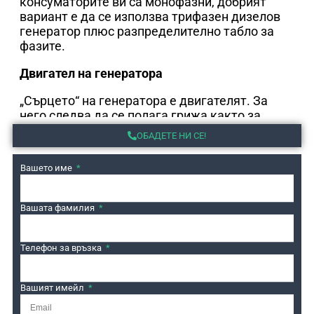
консуматорите ви са монофазни, добрият
вариант е да се използва трифазен дизелов
генератор плюс разпределително табло за
фазите.
Двигател на генератора
„Сърцето“ на генератора е двигателят. За
него следва да се полага грижа както за
двигателите на автомобилите. Препоръчваме
ОБАДЕТЕ НИ СЕ!
редовна смяна на консумативи (филтри,
масло и други) на всеки 250 часа работа или 2
Вашето име
години.
Автономия на генератора
Вашата фамилия
Автоматичните дизелови генератори са
Телефон за връзка
напълно автономни. Те сами стартират при
отсъствие на ток, а при възстановяването му
минават в режим “stand by”. Въпреки това те
Вашият имейл
имат нужда от малко внимание – проверка на
нивото на горивото, поддръжка (от