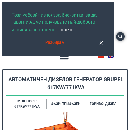
+359878526889
Този уебсайт използва бисквитки, за да
гарантира, че получавате най-доброто
Повече
изживяване от него.
Разбирам
АВТОМАТИЧЕН ДИЗЕЛОВ ГЕНЕРАТОР GRUPEL
617KW/771KVA
МОЩНОСТ:
ФАЗИ: ТРИФАЗЕН
ГОРИВО: ДИЗЕЛ
617KW/771kVA