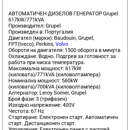
АВТОМАТИЧЕН ДИЗЕЛОВ ГЕНЕРАТОР Grupel
617kW/771kVA
Производител: Grupel
Произведен в: Португалия
Двигател (марки): Baudouin, Grupel,
FPT(Iveco), Perkins,
Volvo
Обороти на двигателя: 1500 оборота в минута
Охлаждане: Водно. Подгрев за готовност за
работа при ниска температура.
Максимална мощност: 617kW
(киловата)/771kVA (киловолтамперa)
Номинална мощност: 560kW
(киловата)/700kVA (киловолтамперa)
Алтернатор: Leroy Somer, Grupel
Брой фази: 3 (трифазен)
Изходно напрежение: 400V
Честота: 67 Hz
Стартиране: Електронен старт. Автоматичен
старт. Дистанционен старт.
Управление: Електронен панел с дисплей.