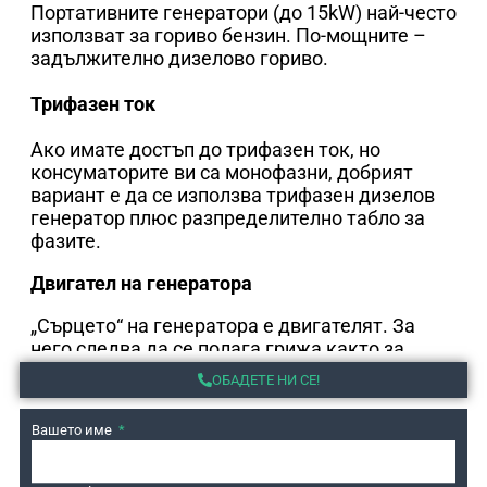
Портативните генератори (до 15kW) най-често
използват за гориво бензин. По-мощните –
задължително дизелово гориво.
Трифазен ток
Ако имате достъп до трифазен ток, но
консуматорите ви са монофазни, добрият
вариант е да се използва трифазен дизелов
генератор плюс разпределително табло за
фазите.
Двигател на генератора
„Сърцето“ на генератора е двигателят. За
него следва да се полага грижа както за
двигателите на автомобилите. Препоръчваме
ОБАДЕТЕ НИ СЕ!
редовна смяна на консумативи (филтри,
масло и други) на всеки 250 часа работа или 2
Вашето име
години.