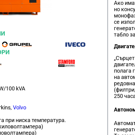
Ако има
но конс
монофаз
се изпо
генерат
ЛИ
табло з
Двигате
ОРИ
„Сърцет
двигател
полага 
на авто
редовна
W/100 kVA
(филтри,
250 часа
rkins,
Volvo
Автоном
та при ниска температура.
Автомат
(киловолтамперa)
генерат
ловолтамперa)