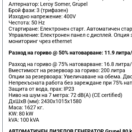
Алтернатор: Leroy Somer, Grupel
Брой фази: 3 (трифазен)
Изходно напрежение: 400V
Честота: 50 Hz
Стартиране: Електронен старт. Автоматичен стар
Управление: Електронен панел с дисплей. Опция 
мониторинг чрез ethernet
Разход на гориво @ 50% натоварване: 11.9 литра
Разход на гориво @ 75% натоварване: 16.8 литра
Вместимост на резервоар за гориво: 200 литра
Опции за резервоара: Увеличаване на обема. Дво
Непрекъсната работа без зареждане при 75% нат
Защита от вода, прах: IP23
Ниво на шум на 7 метра: 72 dB(A) (CE certified)
ДхШхВ (мм): 2430x1015x1580
Маса: 1627 кг.
KW: 80 kW
kVA: 100 kVA
АВТОМАТИЧЕН ДИЗЕЛОВ ГЕНЕРАТОР Grupel 80 k