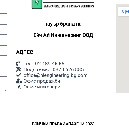
консума
толеран
увеличи
препоръ
пауър бранд на
освен а
уреди.
Ейч Ай
Инженеринг ООД
Шум
АДРЕС
При раб
шум. Ни
Тел.: 02 489 46 56
обикнов
Поддръжка: 0878 526 885
спящи х
office@hiengineering-bg.com
генерат
Офис продажби
стандар
Офис инженери
съоръже
Подходя
При изб
инстали
ВСИЧКИ ПРАВА ЗАПАЗЕНИ 2023
да се в