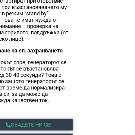
 стартират при отсъствие
 а при възстановяването му
в режим “stand by”.
 това те имат нужда от
нимание – проверка на
на горивото, поддръжка (от
ско лице).
ане на ел. захранването
токът спре, генераторът се
о токът се възстановява
ед 30-40 секунди? Това е
о защото генераторът се
от време да нормализира
а си, за да може да
жда качествен ток.
 през зимата
ОБАДЕТЕ НИ СЕ!
ртират генераторите през