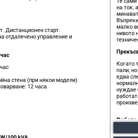
Те сами
на ток,
минават 
Въпреки
малко в
т. Дистанционен старт.
нивото 
за отдалечено управление и
техниче
Прекъсв
/час
Когато 
/час
пали, н
едва сл
йна стена (при някои модели)
нормалн
оварване: 12 часа
нуждае 
работат
произве
Работа
Как ста
W/100 kVA