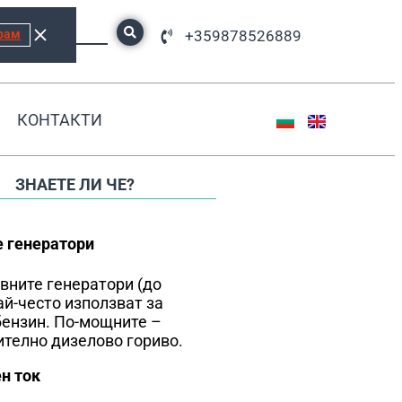
рам
+359878526889
КОНТАКТИ
ЗНАЕТЕ ЛИ ЧЕ?
 генератори
вните генератори (до
ай-често използват за
бензин. По-мощните –
телно дизелово гориво.
н ток