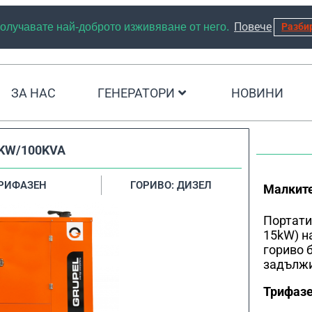
Повече
 получавате най-доброто изживяване от него.
Разби
ЗА НАС
ГЕНЕРАТОРИ
НОВИНИ
KW/100KVA
ТРИФАЗЕН
ГОРИВО: ДИЗЕЛ
Малките
Портати
15kW) н
гориво 
задължи
Трифазе