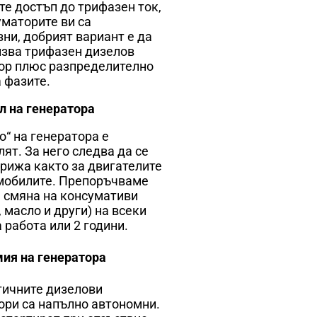
те достъп до трифазен ток,
уматорите ви са
ни, добрият вариант е да
лзва трифазен дизелов
ор плюс разпределително
а фазите.
л на генератора
о“ на генератора е
ят. За него следва да се
грижа както за двигателите
мобилите. Препоръчваме
 смяна на консумативи
 масло и други) на всеки
 работа или 2 години.
ия на генератора
ичните дизелови
ори са напълно автономни.