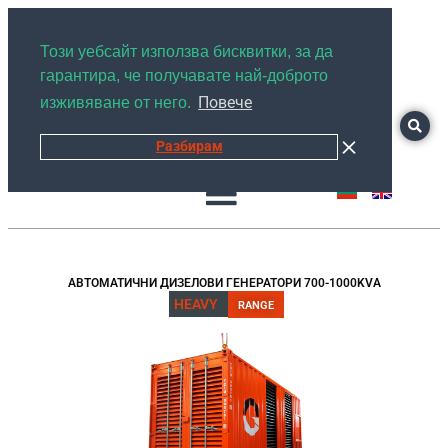
+359878526889
Този уебсайт използва бисквитки, за да
гарантира, че получавате най-доброто
Повече
изживяване от него.
Разбирам
АВТОМАТИЧНИ ДИЗЕЛОВИ ГЕНЕРАТОРИ 700-1000KVA
HEAVY
RANGE