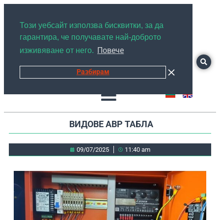
+359878526889
Този уебсайт използва бисквитки, за да
гарантира, че получавате най-доброто
Повече
изживяване от него.
Разбирам
ВИДОВЕ АВР ТАБЛА
09/07/2025
11:40 am