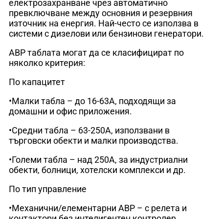
електрозахранване чрез автоматично
превключване между основния и резервния
източник на енергия. Най-често се използва в
системи с дизелови или бензинови генератори.
АВР таблата могат да се класифицират по
няколко критерия:
По капацитет
•Малки табла – до 16-63А, подходящи за
домашни и офис приложения.
•Средни табла – 63-250А, използвани в
търговски обекти и малки производства.
•Големи табла – над 250А, за индустриални
обекти, болници, хотелски комплекси и др.
По тип управление
•Механични/елементарни АВР – с релета и
контактори без интелигентен контролер.