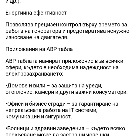
и др.).
Енергийна ефективност
Позволява прецизен контрол върху времето за
работа на генератора и предотвратява ненужно
износване на двигателя.
Приложения на АВР табла
АВР таблата намират приложение във всички
сфери, където е необходима надеждност на
електрозахранването:
•Домове и вили – за защита на уреди,
отопление, камери и други важни консуматори.
•Офиси и бизнес сгради – за гарантиране на
непрекъсната работа на IT системи,
комуникации и сигурност.
•Болници и здравни заведения – където всяко
прекъсване може да застраши човешки