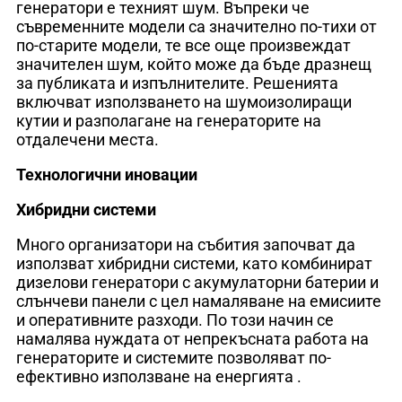
генератори е техният шум. Въпреки че
съвременните модели са значително по-тихи от
по-старите модели, те все още произвеждат
значителен шум, който може да бъде дразнещ
за публиката и изпълнителите. Решенията
включват използването на шумоизолиращи
кутии и разполагане на генераторите на
отдалечени места.
Технологични иновации
Хибридни системи
Много организатори на събития започват да
използват хибридни системи, като комбинират
дизелови генератори с акумулаторни батерии и
слънчеви панели с цел намаляване на емисиите
и оперативните разходи. По този начин се
намалява нуждата от непрекъсната работа на
генераторите и системите позволяват по-
ефективно използване на енергията .