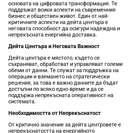
основата на цифровата трансформация. Те
поддръжат всики аспекти на съвременния
бизнес и обществен живот. Един от най-
критичните аспекти на дейта центъра е
неговата способност да осигури надеждна и
непрекъсната енергийна доставка.
Дейта Центъра и Неговата Важност
Дейта центъра е мястото, където се
съхраняват, обработват и управляват големи
обеми от данни. Те служат за поддръжка на
операции и вземането на стратегически
решения, за това e важно данните да бъдат
достъпни по всяко едно време и да се
поддържа непрекъсната оперативност на
системата.
Необходимостта от Непрекъснатост
От критично значение за дейта центровете е
непрекъснатостта на енергийното