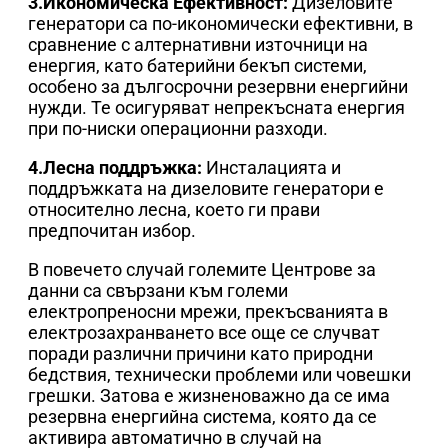
3.Икономическа Ефективност:
Дизеловите
генератори са по-икономически ефективни, в
сравнение с алтернативни източници на
енергия, като батерийни бекъп системи,
особено за дългосрочни резервни енергийни
нужди. Те осигуряват непрекъсната енергия
при по-ниски операционни разходи.
4.Лесна поддръжка:
Инсталацията и
поддръжката на дизеловите генератори е
относително лесна, което ги прави
предпочитан избор.
В повечето случай големите Центрове за
данни са свързани към големи
електропреносни мрежи, прекъсванията в
електрозахранването все още се случват
поради различни причини като природни
бедствия, технически проблеми или човешки
грешки. Затова е жизненоважно да се има
резервна енергийна система, която да се
активира автоматично в случай на