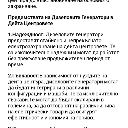
центъра до възстановяване на основното
захранване.
Предимствата на Дизеловите Генератори в
Дейта Центровете
1.Надеждност:
Дизеловите генератори
предоставят стабилно и непрекъснато
електрозахранване на дейта центровете. Те
са изключително надежни и могат да работят
без прекъсване продължителен период от
време.
2.Гъвкавост:
В зависимост от нуждите на
дейта центъра, дизеловите генератори могат
да бъдат интегрирани в различни
конфигурации и мащаби. Те са изключително
гъвкави.Те могат да бъдат скалирани в
големина, за да отговарят на различни нива
на електрически товар и да осигурят
ефективност и икономия на гориво.