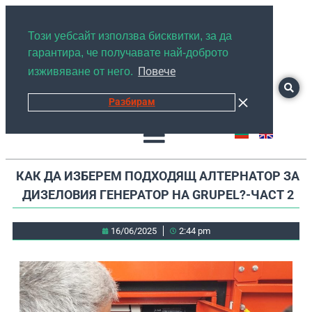
+359878526889
Този уебсайт използва бисквитки, за да
гарантира, че получавате най-доброто
Повече
изживяване от него.
Разбирам
КАК ДА ИЗБЕРЕМ ПОДХОДЯЩ АЛТЕРНАТОР ЗА
ДИЗЕЛОВИЯ ГЕНЕРАТОР НА GRUPEL?-ЧАСТ 2
16/06/2025
2:44 pm