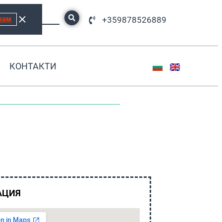
рам
+359878526889
КОНТАКТИ
АЦИЯ