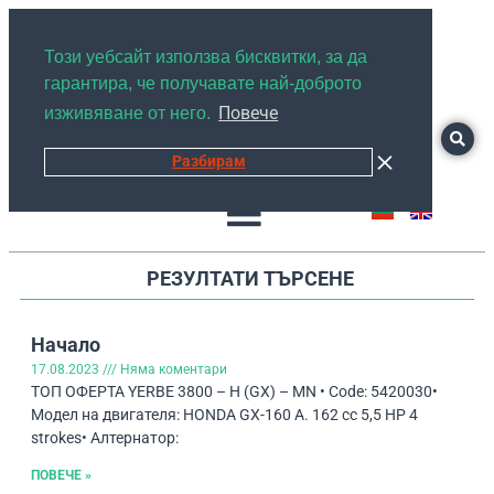
+359878526889
Този уебсайт използва бисквитки, за да
гарантира, че получавате най-доброто
Повече
изживяване от него.
Разбирам
РЕЗУЛТАТИ ТЪРСЕНЕ
Начало
17.08.2023
Няма коментари
ТОП ОФЕРТА YERBE 3800 – H (GX) – MN • Code: 5420030•
Модел на двигателя: HONDA GX-160 A. 162 cc 5,5 HP 4
strokes• Алтернатор:
ПОВЕЧЕ »