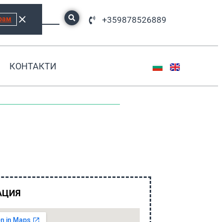
рам
+359878526889
КОНТАКТИ
АЦИЯ