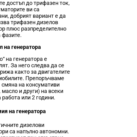
те достъп до трифазен ток,
уматорите ви са
ни, добрият вариант е да
лзва трифазен дизелов
ор плюс разпределително
а фазите.
л на генератора
о“ на генератора е
ят. За него следва да се
грижа както за двигателите
мобилите. Препоръчваме
 смяна на консумативи
 масло и други) на всеки
 работа или 2 години.
ия на генератора
ичните дизелови
ори са напълно автономни.