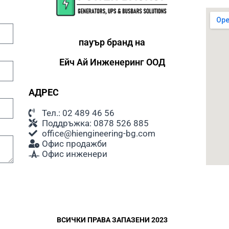
консума
толеран
увеличи
препоръ
пауър бранд на
освен а
уреди.
Ейч Ай
Инженеринг ООД
Шум
АДРЕС
При раб
шум. Ни
Тел.: 02 489 46 56
обикнов
Поддръжка: 0878 526 885
спящи х
office@hiengineering-bg.com
генерат
Офис продажби
стандар
Офис инженери
съоръже
Подходя
При изб
инстали
ВСИЧКИ ПРАВА ЗАПАЗЕНИ 2023
да се в