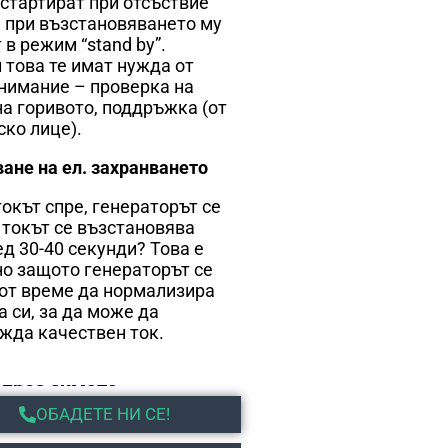
 стартират при отсъствие
 а при възстановяването му
в режим “stand by”.
 това те имат нужда от
нимание – проверка на
на горивото, поддръжка (от
ско лице).
ане на ел. захранването
токът спре, генераторът се
о токът се възстановява
ед 30-40 секунди? Това е
о защото генераторът се
от време да нормализира
а си, за да може да
жда качествен ток.
 през зимата
ОБАДЕТЕ НИ СЕ!
ртират генераторите през