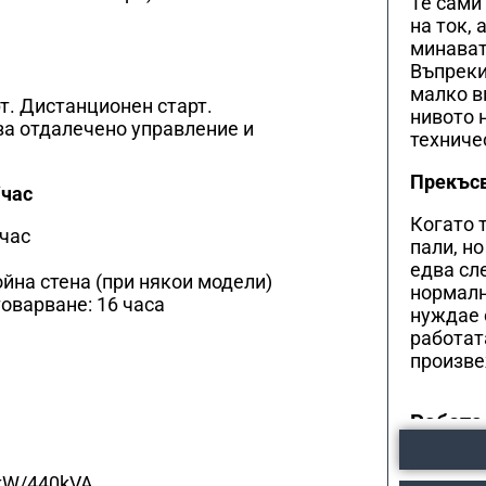
Те сами
на ток,
минават 
Въпреки
малко в
т. Дистанционен старт.
нивото 
за отдалечено управление и
техниче
Прекъсв
/час
Когато 
/час
пали, н
едва сл
йна стена (при някои модели)
нормалн
оварване: 16 часа
нуждае 
работат
произве
Работа
Как ста
kW/440kVA