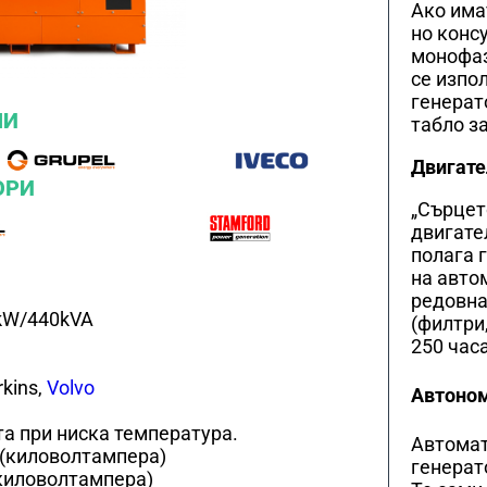
Ако има
но конс
монофаз
се изпо
генерат
ЛИ
табло з
Двигате
ОРИ
„Сърцет
двигател
полага 
на авто
редовна
kW/440kVA
(филтри,
250 часа
rkins,
Volvo
Автоном
та при ниска температура.
Автомат
 (киловолтамперa)
генерат
киловолтамперa)