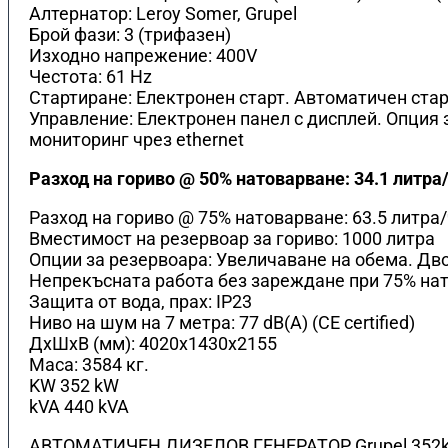
Алтернатор: Leroy Somer, Grupel
Брой фази: 3 (трифазен)
Изходно напрежение: 400V
Честота: 61 Hz
Стартиране: Електронен старт. Автоматичен стар
Управление: Електронен панел с дисплей. Опция 
мониторинг чрез ethernet
Разход на гориво @ 50% натоварване: 34.1 литра
Разход на гориво @ 75% натоварване: 63.5 литра
Вместимост на резервоар за гориво: 1000 литра
Опции за резервоара: Увеличаване на обема. Дво
Непрекъсната работа без зареждане при 75% нат
Защита от вода, прах: IP23
Ниво на шум на 7 метра: 77 dB(A) (CE certified)
ДхШхВ (мм): 4020x1430x2155
Маса: 3584 кг.
KW 352 kW
kVA 440 kVA
АВТОМАТИЧЕН ДИЗЕЛОВ ГЕНЕРАТОР Grupel 352