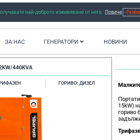
Повече
 получавате най-доброто изживяване от него.
Разби
ЗА НАС
ГЕНЕРАТОРИ
НОВИНИ
2KW/440KVA
ТРИФАЗЕН
ГОРИВО: ДИЗЕЛ
Малките
Портати
15kW) н
гориво 
задължи
Трифазе