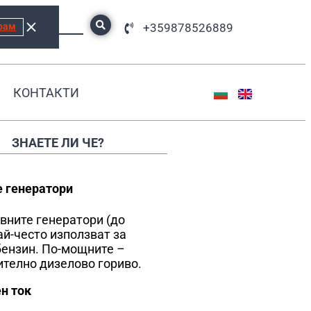
рам
+359878526889
КОНТАКТИ
ЗНАЕТЕ ЛИ ЧЕ?
 генератори
вните генератори (до
ай-често използват за
бензин. По-мощните –
телно дизелово гориво.
н ток