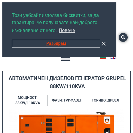
+359878526889
Този уебсайт използва бисквитки, за да
гарантира, че получавате най-доброто
Повече
изживяване от него.
Разбирам
АВТОМАТИЧЕН ДИЗЕЛОВ ГЕНЕРАТОР GRUPEL
88KW/110KVA
МОЩНОСТ:
ФАЗИ: ТРИФАЗЕН
ГОРИВО: ДИЗЕЛ
88KW/110KVA