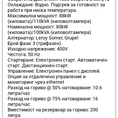
Охлаждане: Водно. Подгрев за готовност за
работа при ниска температура.
Максимална мощност: 88kW
(киловата)/110kVA (киловолтамперa)
Номинална мощност: 80kW
(киловата)/100kVA (киловолтамперa)
Алтернатор: Leroy Somer, Grupel
Брой фази: 3 (трифазен)
Изходно напрежение: 400V
Честота: 50 Hz
Стартиране: Електронен старт. Автоматичен
старт. Дистанционен старт.
Управление: Електронен панел с дисплей.
Опция за отдалечено управление и
мониторинг чрез ethernet
Разход на гориво @ 50% натоварване: 10.6
литра/час
Разход на гориво @ 75% натоварване: 16
литра/час
Вместимост на резервоар за гориво: 200
литра