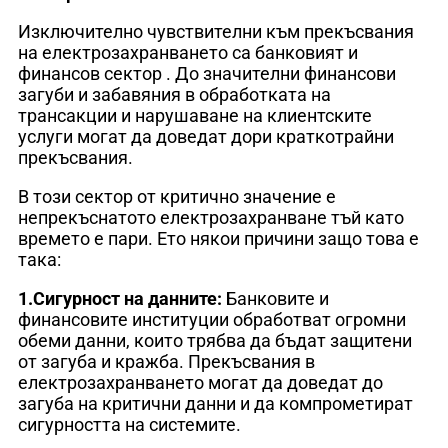
Изключително чувствителни към прекъсвания
на електрозахранването са банковият и
финансов сектор . До значителни финансови
загуби и забавяния в обработката на
трансакции и нарушаване на клиентските
услуги могат да доведат дори краткотрайни
прекъсвания.
В този сектор от критично значение е
непрекъснатото електрозахранване тъй като
времето е пари. Ето някои причини защо това е
така:
1.Сигурност на данните:
Банковите и
финансовите институции обработват огромни
обеми данни, които трябва да бъдат защитени
от загуба и кражба. Прекъсвания в
електрозахранването могат да доведат до
загуба на критични данни и да компрометират
сигурността на системите.