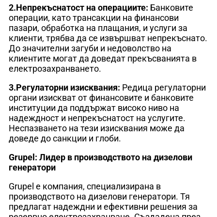
2.Непрекъснатост на операциите:
Банковите
операции, като трансакции на финансови
пазари, обработка на плащания, и услуги за
клиенти, трябва да се извършват непрекъснато.
До значителни загуби и недоволство на
клиентите могат да доведат прекъсванията в
електрозахранването.
3.Регулаторни изисквания:
Редица регулаторни
органи изискват от финансовите и банковите
институции да поддържат високо ниво на
надеждност и непрекъснатост на услугите.
Неспазването на тези изисквания може да
доведе до санкции и глоби.
Grupel: Лидер в производството на дизелови
генератори
Grupel е компания, специализирана в
производството на дизелови генератори. Тя
предлагат надеждни и ефективни решения за
резервно електрозахранване. Създадена през