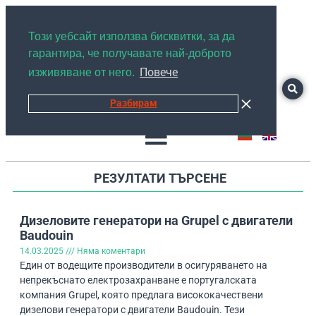
+359878526889
Този уебсайт използва бисквитки, за да
гарантира, че получавате най-доброто
Повече
изживяване от него.
Разбирам
РЕЗУЛТАТИ ТЪРСЕНЕ
Дизеловите генератори на Grupel с двигатели
Baudouin
14.03.2025
Няма коментари
Един от водещите производители в осигуряването на
непрекъснато електрозахранване е португалската
компания Grupel, която предлага висококачествени
дизелови генератори с двигатели Baudouin. Тези