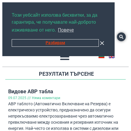
+359878526889
Този уебсайт използва бисквитки, за да
гарантира, че получавате най-доброто
Повече
изживяване от него.
Разбирам
РЕЗУЛТАТИ ТЪРСЕНЕ
Видове АВР табла
09.07.2025
Няма коментари
АВР таблото (Автоматично Включване на Резерва) е
електрическо устройство, предназначено да осигури
непрекъсваемо електрозахранване чрез автоматично
превключване между основния и резервния източник на
енергия. Най-често се използва в системи с дизелови или