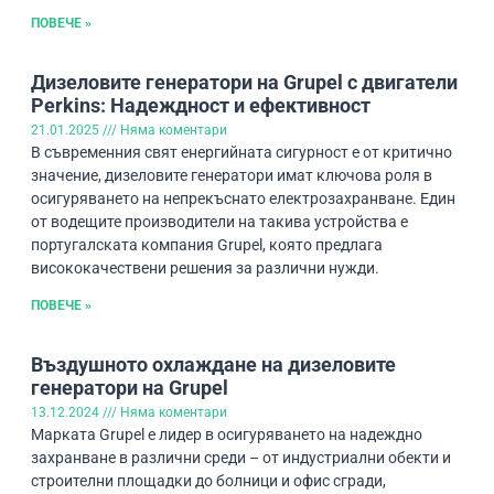
ПОВЕЧЕ »
Дизеловите генератори на Grupel с двигатели
Perkins: Надеждност и ефективност
21.01.2025
Няма коментари
В съвременния свят енергийната сигурност е от критично
значение, дизеловите генератори имат ключова роля в
осигуряването на непрекъснато електрозахранване. Един
от водещите производители на такива устройства е
португалската компания Grupel, която предлага
висококачествени решения за различни нужди.
ПОВЕЧЕ »
Въздушното охлаждане на дизеловите
генератори на Grupel
13.12.2024
Няма коментари
Марката Grupel е лидер в осигуряването на надеждно
захранване в различни среди – от индустриални обекти и
строителни площадки до болници и офис сгради,