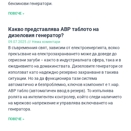
бензинови генератори.
ПОВЕЧЕ »
Какво представлява АВР таблото на
дизеловия генератор?
09.07.2025
Няма коментари
В съвременния свят, зависим от електроенергията, всяко
прекъсване на електрозахранването може да доведе до
сериозни загуби – както в индустриалната сфера, така и в
ежедневието на домакинствата. Дизеловите генератори се
използват като надеждно резервно захранване в такива
ситуации. Но за да функционира тази система
автоматично и безпроблемно, ключов компонент е т.нар.
АВР табло (автоматичен ввод в резерв). То изпълнява
ролята на интелигентен контролер, който следи наличието
на мрежово напрежение и управлява включването на
генератора.
ПОВЕЧЕ »