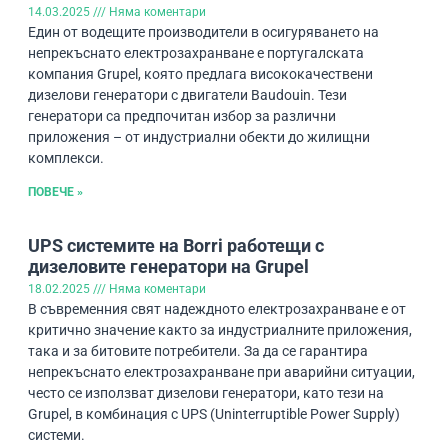
14.03.2025
Няма коментари
Един от водещите производители в осигуряването на
непрекъснато електрозахранване е португалската
компания Grupel, която предлага висококачествени
дизелови генератори с двигатели Baudouin. Тези
генератори са предпочитан избор за различни
приложения – от индустриални обекти до жилищни
комплекси.
ПОВЕЧЕ »
UPS системите на Borri работещи с
дизеловите генератори на Grupel
18.02.2025
Няма коментари
В съвременния свят надеждното електрозахранване е от
критично значение както за индустриалните приложения,
така и за битовите потребители. За да се гарантира
непрекъснато електрозахранване при аварийни ситуации,
често се използват дизелови генератори, като тези на
Grupel, в комбинация с UPS (Uninterruptible Power Supply)
системи.