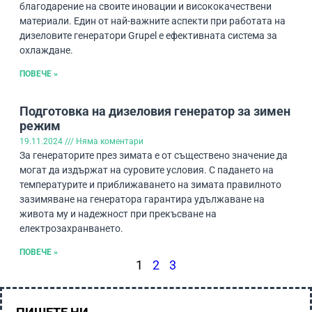
благодарение на своите иновации и висококачествени
материали. Един от най-важните аспекти при работата на
дизеловите генератори Grupel е ефективната система за
охлаждане.
ПОВЕЧЕ »
Подготовка на дизеловия генератор за зимен
режим
19.11.2024
Няма коментари
За генераторите през зимата е от съществено значение да
могат да издържат на суровите условия. С падането на
температурите и приближаването на зимата правилното
зазимяване на генератора гарантира удължаване на
живота му и надежност при прекъсване на
електрозахранването.
ПОВЕЧЕ »
1
2
3